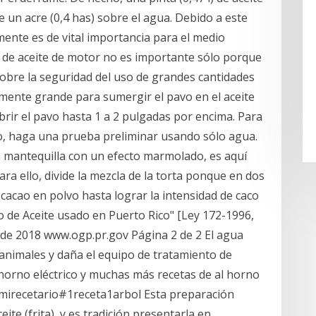
 un acre (0,4 has) sobre el agua. Debido a este
mente es de vital importancia para el medio
 de aceite de motor no es importante sólo porque
sobre la seguridad del uso de grandes cantidades
emente grande para sumergir el pavo en el aceite
ubrir el pavo hasta 1 a 2 pulgadas por encima. Para
io, haga una prueba preliminar usando sólo agua.
in mantequilla con un efecto marmolado, es aquí
ra ello, divide la mezcla de la torta ponque en dos
 cacao en polvo hasta lograr la intensidad de caco
 de Aceite usado en Puerto Rico" [Ley 172-1996,
de 2018 www.ogp.pr.gov Página 2 de 2 El agua
 animales y daña el equipo de tratamiento de
horno eléctrico y muchas más recetas de al horno
r #mirecetario#1receta1arbol Esta preparación
ite (frita), y es tradición presentarla en