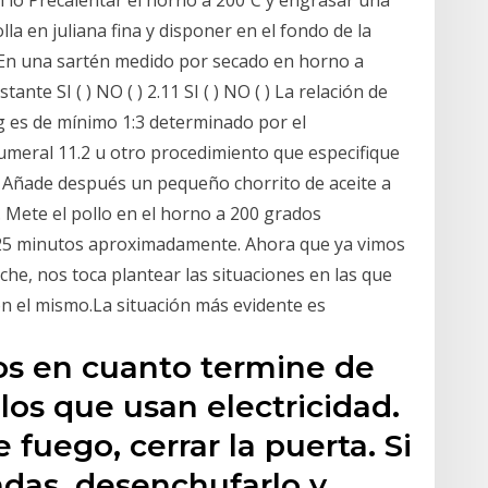
 lo Precalentar el horno a 200ºC y engrasar una
lla en juliana fina y disponer en el fondo de la
 En una sartén medido por secado en horno a
te SI ( ) NO ( ) 2.11 SI ( ) NO ( ) La relación de
kg es de mínimo 1:3 determinado por el
meral 11.2 u otro procedimiento que especifique
o. Añade después un pequeño chorrito de aceite a
 Mete el pollo en el horno a 200 grados
 25 minutos aproximadamente. Ahora que ya vimos
oche, nos toca plantear las situaciones en las que
n el mismo.La situación más evidente es
tos en cuanto termine de
los que usan electricidad.
 fuego, cerrar la puerta. Si
ndas, desenchufarlo y