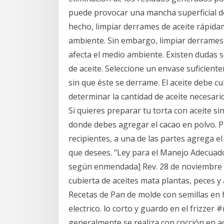
puede provocar una mancha superficial de
hecho, limpiar derrames de aceite rápida
ambiente. Sin embargo, limpiar derrames
afecta el medio ambiente. Existen dudas 
de aceite. Seleccione un envase suficient
sin que éste se derrame. El aceite debe c
determinar la cantidad de aceite necesar
Si quieres preparar tu torta con aceite s
donde debes agregar el cacao en polvo. Pa
recipientes, a una de las partes agrega el
que desees. "Ley para el Manejo Adecuado
según enmendada] Rev. 28 de noviembre 
cubierta de aceites mata plantas, peces y
Recetas de Pan de molde con semillas en 
electrico. lo corto y guardo en el frizze
generalmente se realiza con cocción en ace